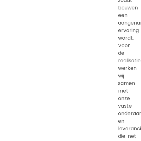
zodat
bouwen
een
aangen
ervaring
wordt.
Voor
de
realisatie
werken
wij
samen
met
onze
vaste
onderaa
en
leveranci
die net